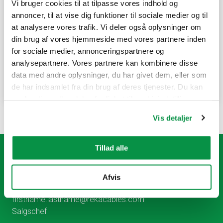
Vi bruger cookies til at tilpasse vores indhold og
Reka Kabel om at give et tilbud på et stort projekt. Det
annoncer, til at vise dig funktioner til sociale medier og til
drejede sig om et stort datacenterprojekt i Finland,
at analysere vores trafik. Vi deler også oplysninger om
som Kirby Group Engineering havde brug for en
din brug af vores hjemmeside med vores partnere inden
sagkyndig kabelleverandør til.
for sociale medier, annonceringspartnere og
analysepartnere. Vores partnere kan kombinere disse
data med andre oplysninger, du har givet dem, eller som
Læs mere
de har indsamlet fra din brug af deres tjenester. Du kan
ændre din godkendelse fra linket til cookieindstillinger
nederst på webstedet.
Vis detaljer
Tillad alle
Vil du ha mer informasjon? Vi hjelper gjerne.
Afvis
Lars Johannessen
firstname.lastname@rekacables.com
Salgschef