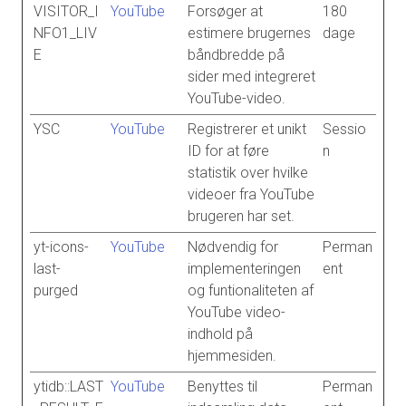
VISITOR_I
YouTube
Forsøger at
180
NFO1_LIV
estimere brugernes
dage
E
båndbredde på
sider med integreret
YouTube-video.
YSC
YouTube
Registrerer et unikt
Sessio
ID for at føre
n
statistik over hvilke
videoer fra YouTube
brugeren har set.
yt-icons-
YouTube
Nødvendig for
Perman
last-
implementeringen
ent
purged
og funtionaliteten af
YouTube video-
indhold på
hjemmesiden.
ytidb::LAST
YouTube
Benyttes til
Perman