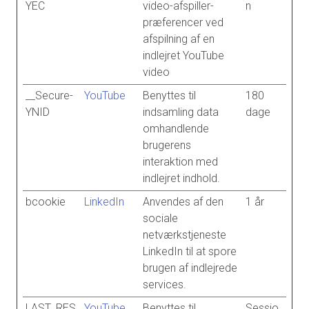
YEC
video-afspiller-
n
præferencer ved
afspilning af en
indlejret YouTube
video
__Secure-
YouTube
Benyttes til
180
YNID
indsamling data
dage
omhandlende
brugerens
interaktion med
indlejret indhold.
bcookie
LinkedIn
Anvendes af den
1 år
sociale
netværkstjeneste
LinkedIn til at spore
brugen af indlejrede
services.
LAST_RES
YouTube
Benyttes til
Sessio