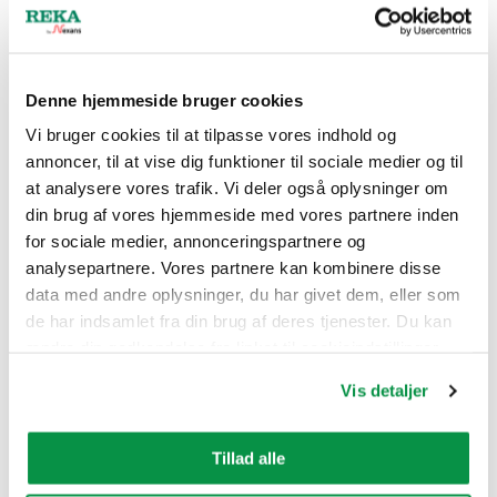
_gid
Google
Registrerer et unikt
1 dag
ID, der anvendes til
at føre statistik over
hvordan den
Denne hjemmeside bruger cookies
besøgende bruger
Vi bruger cookies til at tilpasse vores indhold og
hjemmesiden.
annoncer, til at vise dig funktioner til sociale medier og til
hs-cta-
HubSpot
Indsamler statistik
Perman
at analysere vores trafik. Vi deler også oplysninger om
interaction
om den
ent
din brug af vores hjemmeside med vores partnere inden
s#cta
besøgendes besøg
for sociale medier, annonceringspartnere og
på hjemmesiden
analysepartnere. Vores partnere kan kombinere disse
såsom antallet af
data med andre oplysninger, du har givet dem, eller som
besøg, den
de har indsamlet fra din brug af deres tjenester. Du kan
gennemsnitlige tid
ændre din godkendelse fra linket til cookieindstillinger
på hjemmesiden og
nederst på webstedet.
hvilke sider der er
Vis detaljer
læst.
hubspotut
HubSpot
Sætter et unikt ID
180
Tillad alle
k
for det aktuelle
dage