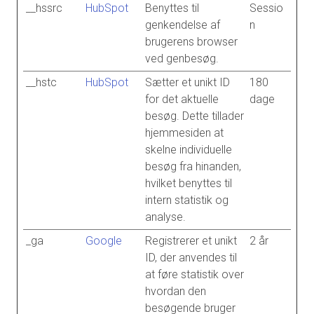
__hssrc
HubSpot
Benyttes til
Sessio
genkendelse af
n
brugerens browser
ved genbesøg.
__hstc
HubSpot
Sætter et unikt ID
180
for det aktuelle
dage
besøg. Dette tillader
hjemmesiden at
skelne individuelle
besøg fra hinanden,
hvilket benyttes til
intern statistik og
analyse.
_ga
Google
Registrerer et unikt
2 år
ID, der anvendes til
at føre statistik over
hvordan den
besøgende bruger