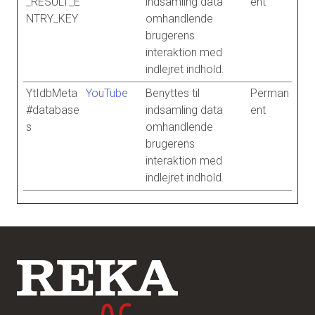
_RESULT_E
indsamling data
ent
NTRY_KEY
omhandlende
brugerens
interaktion med
indlejret indhold.
YtIdbMeta
YouTube
Benyttes til
Perman
#database
indsamling data
ent
s
omhandlende
brugerens
interaktion med
indlejret indhold.