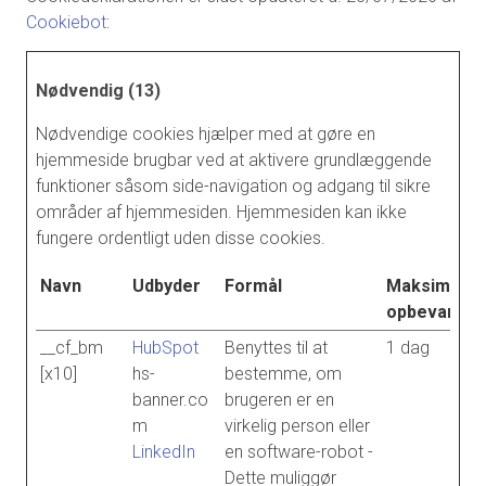
Cookiebot
:
Nødvendig (13)
Nødvendige cookies hjælper med at gøre en
hjemmeside brugbar ved at aktivere grundlæggende
funktioner såsom side-navigation og adgang til sikre
områder af hjemmesiden. Hjemmesiden kan ikke
fungere ordentligt uden disse cookies.
Navn
Udbyder
Formål
Maksimal
opbevarings
__cf_bm
HubSpot
Benyttes til at
1 dag
[x10]
hs-
bestemme, om
banner.co
brugeren er en
m
virkelig person eller
LinkedIn
en software-robot -
Dette muliggør