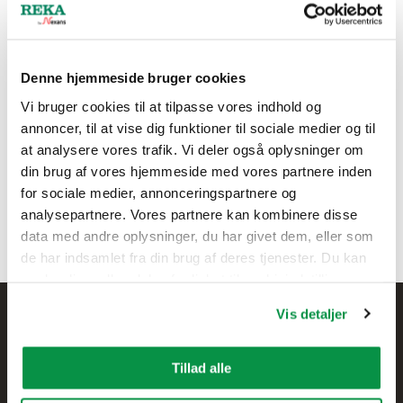
Toni Räsälä
Denne hjemmeside bruger cookies
Foreman manufacturing, Keuruu
Vi bruger cookies til at tilpasse vores indhold og
+358 407 504 182
annoncer, til at vise dig funktioner til sociale medier og til
firstname.lastname@nexans.co
at analysere vores trafik. Vi deler også oplysninger om
m
din brug af vores hjemmeside med vores partnere inden
for sociale medier, annonceringspartnere og
analysepartnere. Vores partnere kan kombinere disse
data med andre oplysninger, du har givet dem, eller som
de har indsamlet fra din brug af deres tjenester. Du kan
ændre din godkendelse fra linket til cookieindstillinger
nederst på webstedet.
Vis detaljer
Tillad alle