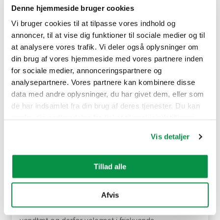
Denne hjemmeside bruger cookies
Vi bruger cookies til at tilpasse vores indhold og
annoncer, til at vise dig funktioner til sociale medier og til
at analysere vores trafik. Vi deler også oplysninger om
din brug af vores hjemmeside med vores partnere inden
AHXAMK-WP 12/20 (24) kV 3-leder
for sociale medier, annonceringspartnere og
analysepartnere. Vores partnere kan kombinere disse
data med andre oplysninger, du har givet dem, eller som
de har indsamlet fra din brug af deres tjenester. Du kan
ændre din godkendelse fra linket til cookieindstillinger
nederst på webstedet.
Vis detaljer
Tillad alle
Mellemspændingskabel for faste installationer
Afvis
udendørs. Må nedgraves direkte i jord, også
ved pløjning. Kabel er langsgående og radialt