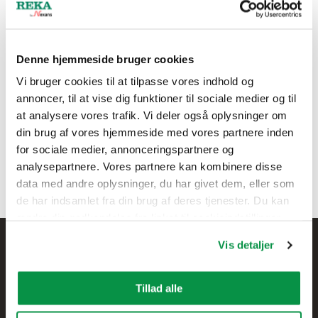
Susanne Saario
Denne hjemmeside bruger cookies
Sales Assistant
Vi bruger cookies til at tilpasse vores indhold og
+358 44 494 5367
annoncer, til at vise dig funktioner til sociale medier og til
firstname.lastname@nexans.co
at analysere vores trafik. Vi deler også oplysninger om
m
din brug af vores hjemmeside med vores partnere inden
for sociale medier, annonceringspartnere og
analysepartnere. Vores partnere kan kombinere disse
data med andre oplysninger, du har givet dem, eller som
de har indsamlet fra din brug af deres tjenester. Du kan
ændre din godkendelse fra linket til cookieindstillinger
nederst på webstedet.
Vis detaljer
Tillad alle