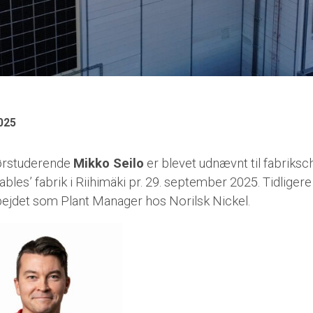
025
ørstuderende
Mikko Seilo
er blevet udnævnt til fabriksc
bles’ fabrik i Riihimäki pr. 29. september 2025. Tidligere
bejdet som Plant Manager hos Norilsk Nickel.