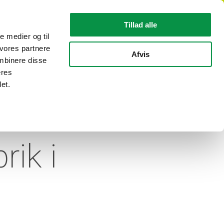
DA
Tillad alle
le medier og til
 vores partnere
KABEL INFORMATION
OM REKA
Afvis
mbinere disse
eres
et.
schef
rik i