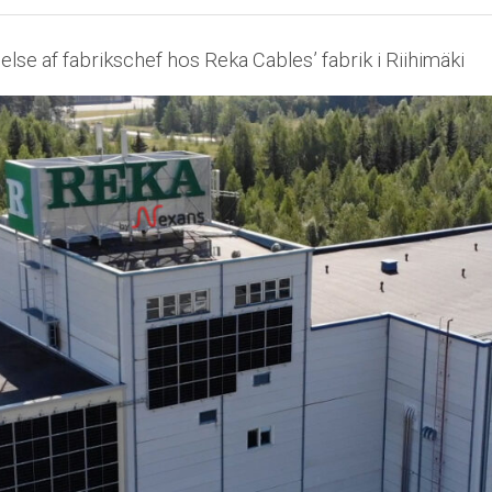
se af fabrikschef hos Reka Cables’ fabrik i Riihimäki