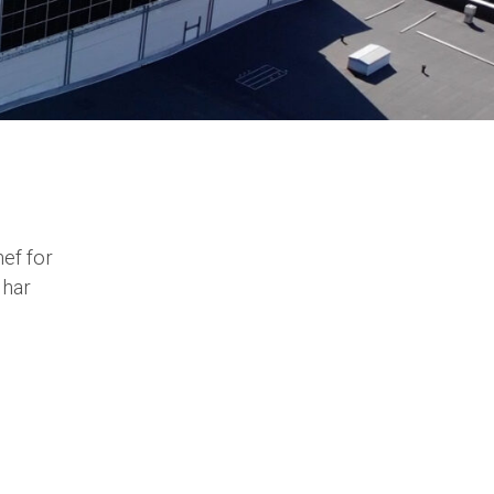
hef for
 har