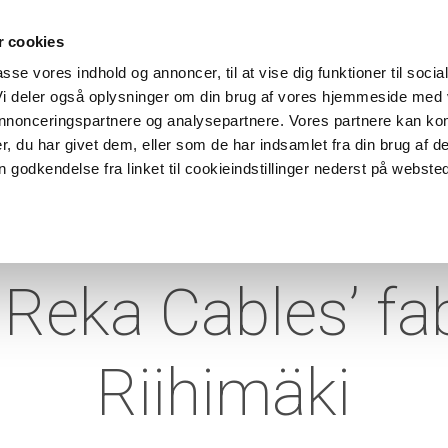
Aktuelt
Referencer
Ansvarlighed
Karriere
Kontakt
 cookies
passe vores indhold og annoncer, til at vise dig funktioner til socia
 Vi deler også oplysninger om din brug af vores hjemmeside med
UKTER
APPLIKATIONER
KABELTROMLER
 annonceringspartnere og analysepartnere. Vores partnere kan ko
, du har givet dem, eller som de har indsamlet fra din brug af d
 godkendelse fra linket til cookieindstillinger nederst på websted
vnelse af fabrik
Reka Cables’ fab
Riihimäki