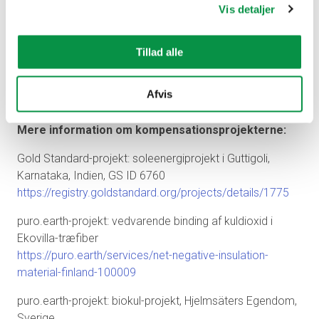
Vis detaljer
*omfang Scope 1 og 2
Yderligere informationer:
Tillad alle
direktør Jukka Poutanen, tlf. +358 40 833 9007
kommunikationschef Sanna Jaakkola, tlf. +358 44 219
Afvis
4079
Mere information om kompensationsprojekterne
:
Gold Standard-projekt: soleenergiprojekt i Guttigoli,
Karnataka, Indien, GS ID 6760
https://registry.goldstandard.org/projects/details/1775
puro.earth-projekt: vedvarende binding af kuldioxid i
Ekovilla-træfiber
https://puro.earth/services/net-negative-insulation-
material-finland-100009
puro.earth-projekt: biokul-projekt, Hjelmsäters Egendom,
Sverige