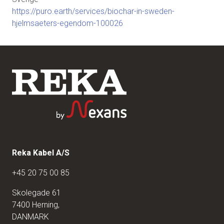
https://puro.earth/services/biochar-in-sweden-
hjelmsaeters-egendom-100026
Reka Kabel A/S
+45 20 75 00 85
Skolegade 61
7400 Herning,
DANMARK