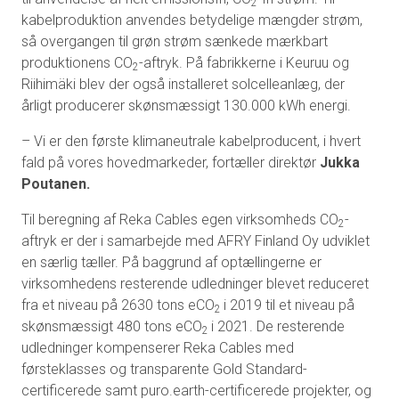
2
kabelproduktion anvendes betydelige mængder strøm,
så overgangen til grøn strøm sænkede mærkbart
produktionens CO
-aftryk. På fabrikkerne i Keuruu og
2
Riihimäki blev der også installeret solcelleanlæg, der
årligt producerer skønsmæssigt 130.000 kWh energi.
– Vi er den første klimaneutrale kabelproducent, i hvert
fald på vores hovedmarkeder, fortæller direktør
Jukka
Poutanen.
Til beregning af Reka Cables egen virksomheds CO
-
2
aftryk er der i samarbejde med AFRY Finland Oy udviklet
en særlig tæller. På baggrund af optællingerne er
virksomhedens resterende udledninger blevet reduceret
fra et niveau på 2630 tons eCO
i 2019 til et niveau på
2
skønsmæssigt 480 tons eCO
i 2021. De resterende
2
udledninger kompenserer Reka Cables med
førsteklasses og transparente Gold Standard-
certificerede samt puro.earth-certificerede projekter, og