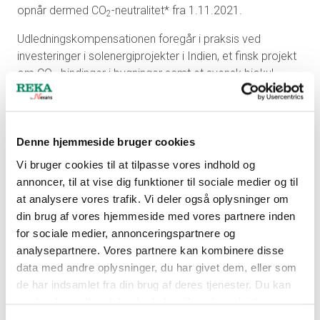
opnår dermed CO
-neutralitet* fra 1.11.2021.
2
Udledningskompensationen foregår i praksis ved
investeringer i solenergiprojekter i Indien, et finsk projekt
om CO
-bindinger i bygninger samt et svensk biokul-
2
projekt. Kompensationen realiseres i samarbejde med
Nordic Offset, der er eksperter i det internationale
netværk for frivillig handel med udledninger.
Denne hjemmeside bruger cookies
Til egne udledninger regnes virksomhedens direkte
Vi bruger cookies til at tilpasse vores indhold og
drivhusudledninger i form af de udledninger der sker ved
annoncer, til at vise dig funktioner til sociale medier og til
produktionen af kabler, brændstof til proces og køretøjer
at analysere vores trafik. Vi deler også oplysninger om
samt udledninger fra den købte energi, dvs. udledninger
din brug af vores hjemmeside med vores partnere inden
fra anvendelse af strøm og opvarmning.
for sociale medier, annonceringspartnere og
Reka Cables fortsætter sine klimatiltag med den klare
analysepartnere. Vores partnere kan kombinere disse
målsætning at reducere egne udledninger mærkbart og
data med andre oplysninger, du har givet dem, eller som
forbedre energieffektiviteten. Virksomheden har også
de har indsamlet fra din brug af deres tjenester. Du kan
lavet en plan for elektrificeringen af vognparken.
ændre din godkendelse fra linket til cookieindstillinger
nederst på webstedet.