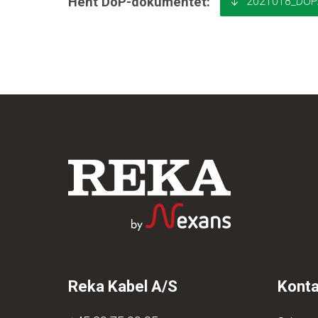
2021018_DOP.
Hent DoP-dokumentet:
Reka Kabel A/S
Konta