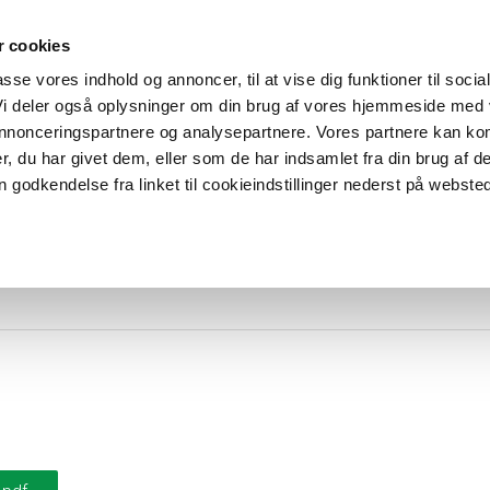
Aktuelt
Referencer
Ansvarlighed
Karriere
Kontakt
 cookies
passe vores indhold og annoncer, til at vise dig funktioner til socia
 Vi deler også oplysninger om din brug af vores hjemmeside med
UKTER
APPLIKATIONER
KABELTROMLER
 annonceringspartnere og analysepartnere. Vores partnere kan ko
, du har givet dem, eller som de har indsamlet fra din brug af d
 godkendelse fra linket til cookieindstillinger nederst på websted
DoP-2021018