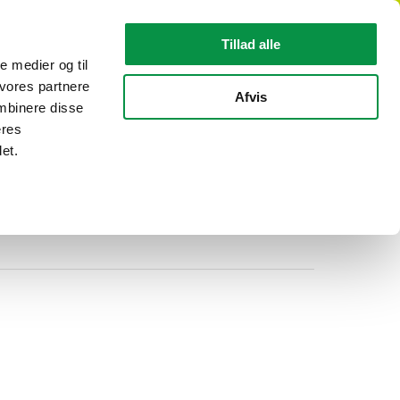
DA
Tillad alle
le medier og til
 vores partnere
KABEL INFORMATION
OM REKA
Afvis
mbinere disse
eres
et.