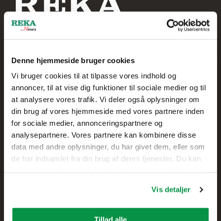
Denne hjemmeside bruger cookies
Reka Kabel A/S
Vi bruger cookies til at tilpasse vores indhold og
annoncer, til at vise dig funktioner til sociale medier og til
+45 20 75 00 85
at analysere vores trafik. Vi deler også oplysninger om
din brug af vores hjemmeside med vores partnere inden
Skolegade 61
for sociale medier, annonceringspartnere og
7400 Herning,
analysepartnere. Vores partnere kan kombinere disse
DANMARK
data med andre oplysninger, du har givet dem, eller som
de har indsamlet fra din brug af deres tjenester. Du kan
Kontakt
ændre din godkendelse fra linket til cookieindstillinger
nederst på webstedet.
Vis detaljer
Salg
Teknisk kundesupport
Tillad alle