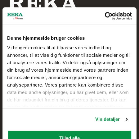
Denne hjemmeside bruger cookies
Reka Kabel A/S
Vi bruger cookies til at tilpasse vores indhold og
annoncer, til at vise dig funktioner til sociale medier og til
+45 20 75 00 85
at analysere vores trafik. Vi deler også oplysninger om
din brug af vores hjemmeside med vores partnere inden
Skolegade 61
for sociale medier, annonceringspartnere og
7400 Herning,
analysepartnere. Vores partnere kan kombinere disse
DANMARK
data med andre oplysninger, du har givet dem, eller som
de har indsamlet fra din brug af deres tjenester. Du kan
Kontakt
ændre din godkendelse fra linket til cookieindstillinger
nederst på webstedet.
Vis detaljer
Salg
Teknisk kundesupport
Tillad alle