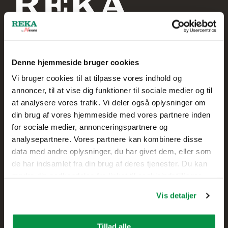
Denne hjemmeside bruger cookies
Reka Kabel A/S
Vi bruger cookies til at tilpasse vores indhold og
annoncer, til at vise dig funktioner til sociale medier og til
+45 20 75 00 85
at analysere vores trafik. Vi deler også oplysninger om
din brug af vores hjemmeside med vores partnere inden
Skolegade 61
for sociale medier, annonceringspartnere og
7400 Herning,
analysepartnere. Vores partnere kan kombinere disse
DANMARK
data med andre oplysninger, du har givet dem, eller som
de har indsamlet fra din brug af deres tjenester. Du kan
Kontakt
ændre din godkendelse fra linket til cookieindstillinger
nederst på webstedet.
Vis detaljer
Salg
Teknisk kundesupport
Tillad alle