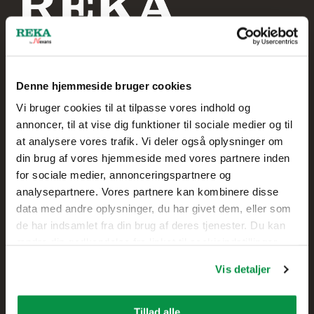
Denne hjemmeside bruger cookies
Reka Kabel A/S
Vi bruger cookies til at tilpasse vores indhold og
annoncer, til at vise dig funktioner til sociale medier og til
+45 20 75 00 85
at analysere vores trafik. Vi deler også oplysninger om
din brug af vores hjemmeside med vores partnere inden
Skolegade 61
for sociale medier, annonceringspartnere og
7400 Herning,
analysepartnere. Vores partnere kan kombinere disse
DANMARK
data med andre oplysninger, du har givet dem, eller som
de har indsamlet fra din brug af deres tjenester. Du kan
Kontakt
ændre din godkendelse fra linket til cookieindstillinger
nederst på webstedet.
Vis detaljer
Salg
Teknisk kundesupport
Tillad alle