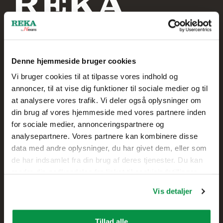
Denne hjemmeside bruger cookies
Reka Kabel A/S
Vi bruger cookies til at tilpasse vores indhold og
annoncer, til at vise dig funktioner til sociale medier og til
+45 20 75 00 85
at analysere vores trafik. Vi deler også oplysninger om
din brug af vores hjemmeside med vores partnere inden
Skolegade 61
for sociale medier, annonceringspartnere og
7400 Herning,
analysepartnere. Vores partnere kan kombinere disse
DANMARK
data med andre oplysninger, du har givet dem, eller som
de har indsamlet fra din brug af deres tjenester. Du kan
Kontakt
ændre din godkendelse fra linket til cookieindstillinger
nederst på webstedet.
Vis detaljer
Salg
Teknisk kundesupport
Tillad alle