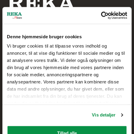
Denne hjemmeside bruger cookies
Reka Kabel A/S
Vi bruger cookies til at tilpasse vores indhold og
annoncer, til at vise dig funktioner til sociale medier og til
+45 20 75 00 85
at analysere vores trafik. Vi deler også oplysninger om
din brug af vores hjemmeside med vores partnere inden
Skolegade 61
for sociale medier, annonceringspartnere og
7400 Herning,
analysepartnere. Vores partnere kan kombinere disse
DANMARK
data med andre oplysninger, du har givet dem, eller som
de har indsamlet fra din brug af deres tjenester. Du kan
Kontakt
ændre din godkendelse fra linket til cookieindstillinger
nederst på webstedet.
Vis detaljer
Salg
Teknisk kundesupport
Tillad alle