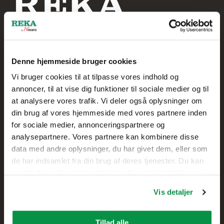
Denne hjemmeside bruger cookies
Reka Kabel A/S
Vi bruger cookies til at tilpasse vores indhold og
annoncer, til at vise dig funktioner til sociale medier og til
+45 20 75 00 85
at analysere vores trafik. Vi deler også oplysninger om
din brug af vores hjemmeside med vores partnere inden
Skolegade 61
for sociale medier, annonceringspartnere og
7400 Herning,
analysepartnere. Vores partnere kan kombinere disse
DANMARK
data med andre oplysninger, du har givet dem, eller som
de har indsamlet fra din brug af deres tjenester. Du kan
Kontakt
ændre din godkendelse fra linket til cookieindstillinger
nederst på webstedet.
Vis detaljer
Salg
Teknisk kundesupport
Tillad alle