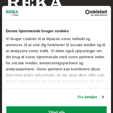
Denne hjemmeside bruger cookies
Reka Kabel A/S
Vi bruger cookies til at tilpasse vores indhold og
annoncer, til at vise dig funktioner til sociale medier og til
+45 20 75 00 85
at analysere vores trafik. Vi deler også oplysninger om
din brug af vores hjemmeside med vores partnere inden
Skolegade 61
for sociale medier, annonceringspartnere og
7400 Herning,
analysepartnere. Vores partnere kan kombinere disse
DANMARK
data med andre oplysninger, du har givet dem, eller som
de har indsamlet fra din brug af deres tjenester. Du kan
Kontakt
ændre din godkendelse fra linket til cookieindstillinger
nederst på webstedet.
Vis detaljer
Salg
Teknisk kundesupport
Tillad alle