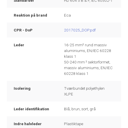
Standarder
HD 604 5 B & F, IEC 60502-1
Reaktion på brand
Eca
CPR - DoP
2017025_DOP.pdf
Leder
16-25 mm² rund massiv
aluminiums, EN/IEC 60228
klass 1
50-240 mm ² sektorformet,
massiv aluminiums, EN/IEC
60228 klass 1
Isolering
Tværbundet polyethylen
XLPE
Leder identifikation
Blå, brun, sort, grå
Indre halvleder
Plastiktape