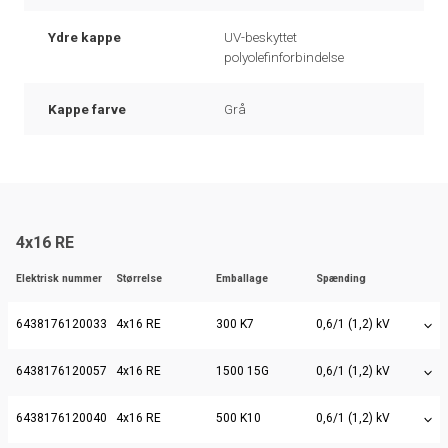
Ydre kappe
UV-beskyttet
polyolefinforbindelse
Kappe farve
Grå
4x16 RE
Elektrisk nummer
Størrelse
Emballage
Spænding
6438176120033
4x16 RE
300 K7
0,6/1 (1,2) kV
6438176120057
4x16 RE
1500 15G
0,6/1 (1,2) kV
6438176120040
4x16 RE
500 K10
0,6/1 (1,2) kV