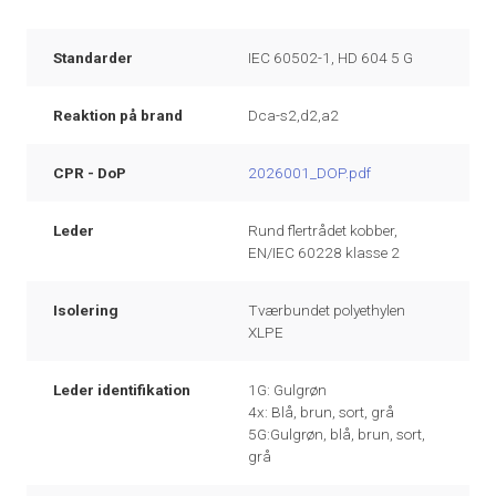
Standarder
IEC 60502-1, HD 604 5 G
Reaktion på brand
Dca-s2,d2,a2
CPR - DoP
2026001_DOP.pdf
Leder
Rund flertrådet kobber,
EN/IEC 60228 klasse 2
Isolering
Tværbundet polyethylen
XLPE
Leder identifikation
1G: Gulgrøn
4x: Blå, brun, sort, grå
5G:Gulgrøn, blå, brun, sort,
grå