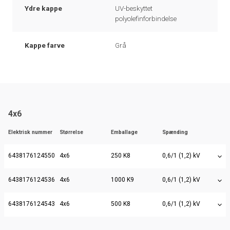
Ydre kappe
UV-beskyttet
polyolefinforbindelse
Kappe farve
Grå
4x6
Elektrisk nummer
Størrelse
Emballage
Spænding
6438176124550
4x6
250 K8
0,6/1 (1,2) kV
6438176124536
4x6
1000 K9
0,6/1 (1,2) kV
6438176124543
4x6
500 K8
0,6/1 (1,2) kV