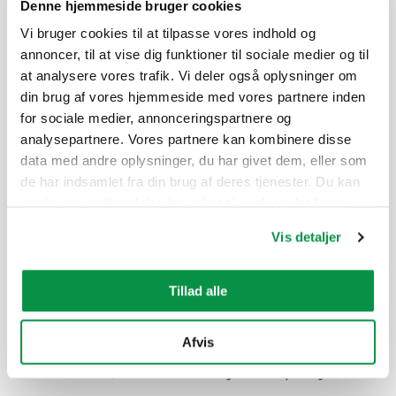
Denne hjemmeside bruger cookies
5G16
Vi bruger cookies til at tilpasse vores indhold og
Elektrisk nummer
Størrelse
Emballage
Spænding
annoncer, til at vise dig funktioner til sociale medier og til
at analysere vores trafik. Vi deler også oplysninger om
6438176124680
5G16
500 K11
0,6/1 (1,2) kV
din brug af vores hjemmeside med vores partnere inden
for sociale medier, annonceringspartnere og
6438176124673
5G16
1000 K12
0,6/1 (1,2) kV
analysepartnere. Vores partnere kan kombinere disse
data med andre oplysninger, du har givet dem, eller som
1G10
de har indsamlet fra din brug af deres tjenester. Du kan
ændre din godkendelse fra linket til cookieindstillinger
Elektrisk nummer
Størrelse
Emballage
Spænding
nederst på webstedet.
Vis detaljer
6438176124505
1G10
500 K6
0,6/1 (1,2) kV
Tillad alle
6438176124499
1G10
50 rulle
0,6/1 (1,2) kV
Afvis
1G16
Elektrisk nummer
Størrelse
Emballage
Spænding