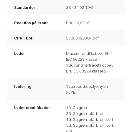
Standarder
SS 424 02 19-5
Reaktion på brand
Dca-s2,d2,a2
CPR - DoP
2026002_DOP.pdf
Leder
Massiv, rundt kobber, EN /
IEC 60228 klasse 1
1G6 rund flertrådet kobber,
EN/IEC 60228 klasse 2
Isolering
Tværbundet polyethylen
XLPE
Leder identifikation
1G: Gulgrøn
3G: Gulgrøn, blå, brun
4G: Gulgrøn, blå, brun, sort
5G: Gulgrøn, blå, brun, sort,
grå