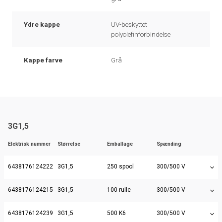
Ydre kappe
UV-beskyttet
polyolefinforbindelse
Kappe farve
Grå
3G1,5
Elektrisk nummer
Størrelse
Emballage
Spænding
6438176124222
3G1,5
250 spool
300/500 V
6438176124215
3G1,5
100 rulle
300/500 V
6438176124239
3G1,5
500 K6
300/500 V