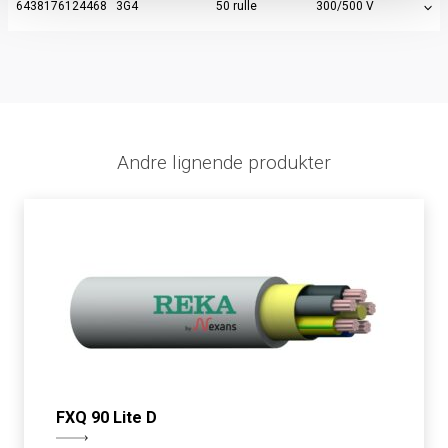
6438176124468
3G4
50 rulle
300/500 V
Andre lignende produkter
FXQ 90 Lite D