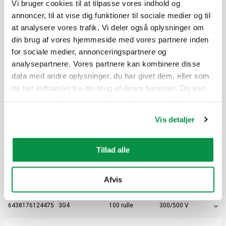
Vi bruger cookies til at tilpasse vores indhold og
annoncer, til at vise dig funktioner til sociale medier og til
Elektrisk nummer
Størrelse
Emballage
Spænding
at analysere vores trafik. Vi deler også oplysninger om
din brug af vores hjemmeside med vores partnere inden
6438176124437
5G2,5
250 K6
300/500 V
for sociale medier, annonceringspartnere og
6438176124420
5G2,5
50 rulle
300/500 V
analysepartnere. Vores partnere kan kombinere disse
data med andre oplysninger, du har givet dem, eller som
6438176124451
5G2,5
100 spool
300/500 V
de har indsamlet fra din brug af deres tjenester. Du kan
ændre din godkendelse fra linket til cookieindstillinger
6438176124444
5G2,5
1000 K7
300/500 V
nederst på webstedet.
Vis detaljer
3G4
Tillad alle
Elektrisk nummer
Størrelse
Emballage
Spænding
Afvis
6438176124482
3G4
500 K6
300/500 V
6438176124475
3G4
100 rulle
300/500 V