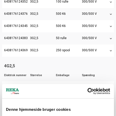
6438176124352
3G2,5
100 rulle
300/500 V
6438176124376
3G2,5
500 K6
300/500 V
6438176124345
3G2,5
500 K6
300/500 V
6438176124383
3G2,5
50 rulle
300/500 V
6438176124369
3G2,5
250 spool
300/500 V
4G2,5
Elektrisk nummer
Størrelse
Emballage
Spænding
6438176124413
4G2,5
1000 K7
300/500 V
6438176124406
4G2,5
50 rulle
300/500 V
Denne hjemmeside bruger cookies
5G2,5